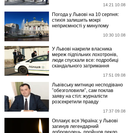
14:21 10.08
Погода у Львові на 10 серпня:
стихія залишить мокрі
неприємності у минулому
10:30 10.08
У Львові накрили власника
мереж підпільних лохотронів,
люди спускали все: подробиці
скандального затримання
17:51 09.08
Львівську митницю несподівано
"обезголовили", сам поклав
заяву на стіл: журналісти
розсекретили правду
17:37 09.08
Оплакує вся Україна: у Львові
загинув легендарний
доброволець, пройшов пекло