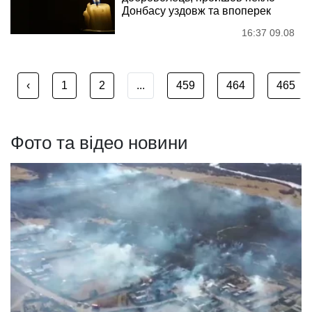
Донбасу уздовж та впоперек
16:37 09.08
‹
1
2
...
459
464
465
Фото та відео новини