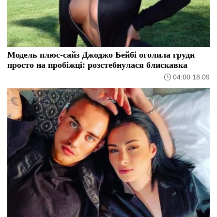
Модель плюс-сайз Джоджо Бейбі оголила груди
просто на пробіжці: розстебнулася блискавка
04:00 18.09