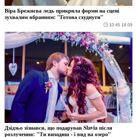
Віра Брежнєва ледь прикрила форми на сцені
зухвалим вбранням: "Готова схуднути"
10:45 18.09
Дзідзьо зізнався, що подарував Slavia після
розлучення: "Ти виходиш - і вид на озеро"