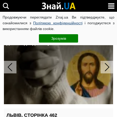
Продовжуючи переглядати Znaj.ua Ви підтверджуєте, що
ВІЙНА РОСІЇ ПРОТИ УКРАЇНИ
КОРОНАВІРУС В УКРАЇНІ І
ознайомилися з
Політикою конфіденційності
і погоджуєтеся з
використанням файлів cookie.
Коридор затемнень у серпні: три
молитви-обереги, які захистять
Зрозумів
дітей від бід і хвороб
ЛЬВІВ, СТОРІНКА 462