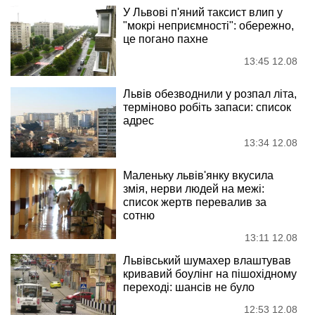
У Львові п'яний таксист влип у
"мокрі неприємності": обережно,
це погано пахне
13:45 12.08
Львів обезводнили у розпал літа,
терміново робіть запаси: список
адрес
13:34 12.08
Маленьку львів'янку вкусила
змія, нерви людей на межі:
список жертв перевалив за
сотню
13:11 12.08
Львівський шумахер влаштував
кривавий боулінг на пішохідному
переході: шансів не було
12:53 12.08