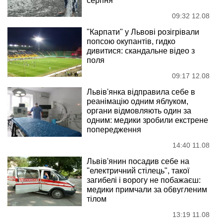
серпня
09:32 12.08
"Карпати" у Львові розігрівали
попсою окупантів, гидко
дивитися: скандальне відео з
поля
09:17 12.08
Львів'янка відправила себе в
реанімацію одним яблуком,
органи відмовляють один за
одним: медики зробили екстрене
попередження
14:40 11.08
Львів'янин посадив себе на
"електричний стілець", такої
загибелі і ворогу не побажаєш:
медики примчали за обвугленим
тілом
13:19 11.08