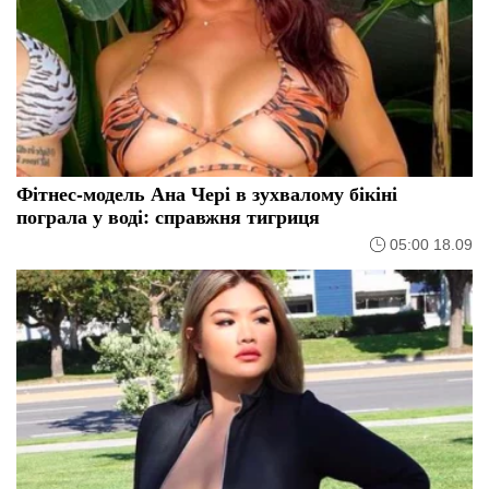
Фітнес-модель Ана Чері в зухвалому бікіні
пограла у воді: справжня тигриця
05:00 18.09