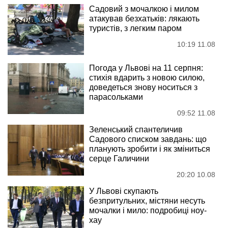
Садовий з мочалкою і милом
атакував безхатьків: лякають
туристів, з легким паром
10:19 11.08
Погода у Львові на 11 серпня:
стихія вдарить з новою силою,
доведеться знову носиться з
парасольками
09:52 11.08
Зеленський спантеличив
Садового списком завдань: що
планують зробити і як зміниться
серце Галичини
20:20 10.08
У Львові скупають
безпритульних, містяни несуть
мочалки і мило: подробиці ноу-
хау