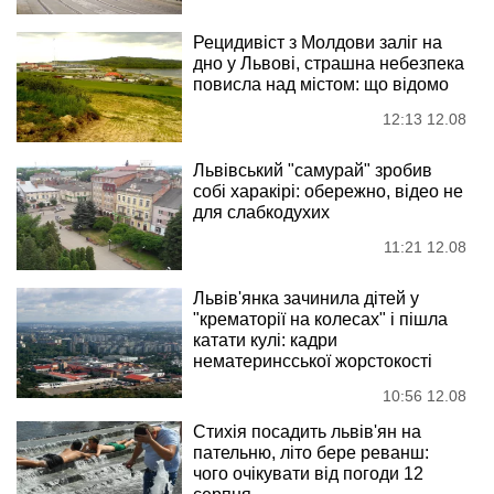
Рецидивіст з Молдови заліг на
дно у Львові, страшна небезпека
повисла над містом: що відомо
12:13 12.08
Львівський "самурай" зробив
собі харакірі: обережно, відео не
для слабкодухих
11:21 12.08
Львів'янка зачинила дітей у
"крематорії на колесах" і пішла
катати кулі: кадри
нематеринсської жорстокості
10:56 12.08
Стихія посадить львів'ян на
пательню, літо бере реванш:
чого очікувати від погоди 12