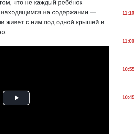
том, что не каждый ребёнок
я находящимся на содержании —
11:1
и живёт с ним под одной крышей и
но.
11:0
10:5
10:4