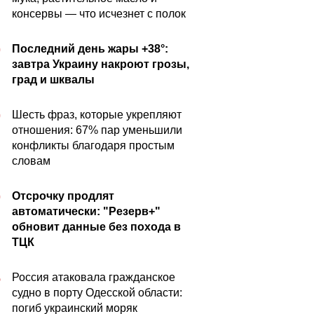
консервы — что исчезнет с полок
Последний день жары +38°:
0
завтра Украину накроют грозы,
град и шквалы
Шесть фраз, которые укрепляют
0
отношения: 67% пар уменьшили
конфликты благодаря простым
словам
Отсрочку продлят
0
автоматически: "Резерв+"
обновит данные без похода в
ТЦК
Россия атаковала гражданское
5
судно в порту Одесской области:
погиб украинский моряк