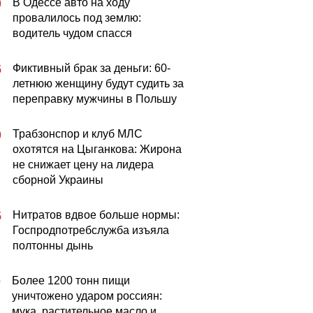
В Одессе авто на ходу
0
провалилось под землю:
водитель чудом спасся
Фиктивный брак за деньги: 60-
5
летнюю женщину будут судить за
переправку мужчины в Польшу
Трабзонспор и клуб МЛС
0
охотятся на Цыганкова: Жирона
не снижает цену на лидера
сборной Украины
Нитратов вдвое больше нормы:
5
Госпродпотребслужба изъяла
полтонны дынь
Более 1200 тонн пищи
0
уничтожено ударом россиян:
мука, растительное масло и