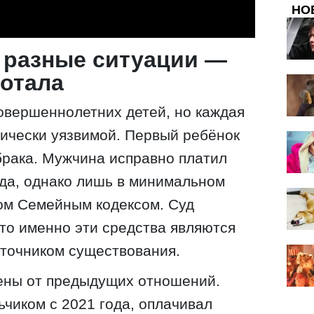
НО
и разные ситуации —
ботала
овершеннолетних детей, но каждая
ически уязвимой. Первый ребёнок
брака. Мужчина исправно платил
да, однако лишь в минимальном
ом Семейным кодексом. Суд
что именно эти средства являются
сточником существования.
ены от предыдущих отношений.
чиком с 2021 года, оплачивал