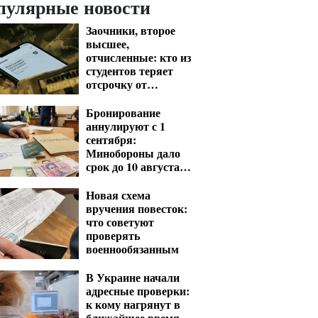
пулярные новости
Заочники, второе
высшее,
отчисленные: кто из
студентов теряет
отсрочку от
мобилизации
Бронирование
аннулируют с 1
сентября:
Минобороны дало
срок до 10 августа
для критических
предприятий
Новая схема
вручения повесток:
что советуют
проверять
военнообязанным
В Украине начали
адресные проверки:
к кому нагрянут в
ближайшее время