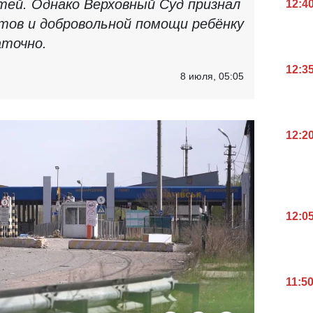
ей. Однако Верховный Суд признал
12:4
ов и добровольной помощи ребёнку
аточно.
12:3
8 июля, 05:05
12:2
12:0
11:5