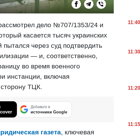
11:4
рассмотрел дело №707/1353/24 и
который касается тысяч украинских
й пытался через суд подтвердить
11:3
билизации — и, соответственно,
раницу во время военного
ри инстанции, включая
 сторону ТЦК.
11:2
в
Добавьте в
cover
источники Google
11:1
ридическая газета
, ключевая