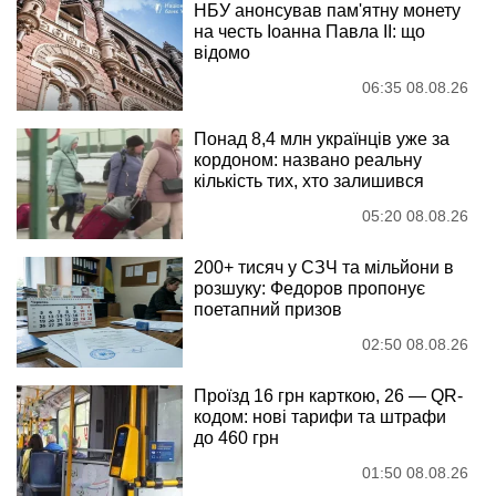
НБУ анонсував пам'ятну монету
на честь Іоанна Павла II: що
відомо
06:35 08.08.26
Понад 8,4 млн українців уже за
кордоном: названо реальну
кількість тих, хто залишився
05:20 08.08.26
200+ тисяч у СЗЧ та мільйони в
розшуку: Федоров пропонує
поетапний призов
02:50 08.08.26
Проїзд 16 грн карткою, 26 — QR-
кодом: нові тарифи та штрафи
до 460 грн
01:50 08.08.26