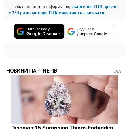
скарги на ТЦК зросли
Також наш портал інформував,
у 333 рази: методи ТЦК вимагають скасувати
.
Читайте нас у
Додайте в
Google Discover
джерела Google
НОВИНИ ПАРТНЕРІВ
Discover 15 Surprising Things Forbidden