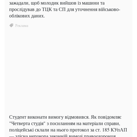
зажадали, щоб молодик вийшов із машини та
прослідував до ТЦК та СП для уточнення військово-
облікових даних.
Студент виконати вимогу відмовився. Як повідомляє
"Четверта студія" з посиланням на матеріали справи,
поліцейські склали на нього протокол за ст. 185 КУпАП
— злісна непокора законній вимозі правоохоронця.