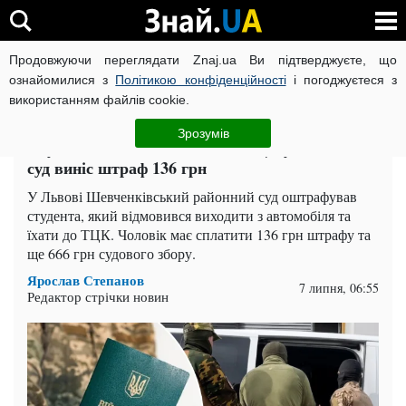
Продовжуючи переглядати Znaj.ua Ви підтверджуєте, що
ВІЙНА РОСІЇ ПРОТИ УКРАЇНИ
КОРОНАВІРУС В УКРАЇНІ І
ознайомилися з
Політикою конфіденційності
і погоджуєтеся з
використанням файлів cookie.
Головна
Львів
ЧИТАТЬ НА РУССКОМ
Зрозумів
Студент відмовився їхати до ТЦК у Львові —
суд виніс штраф 136 грн
У Львові Шевченківський районний суд оштрафував
студента, який відмовився виходити з автомобіля та
їхати до ТЦК. Чоловік має сплатити 136 грн штрафу та
ще 666 грн судового збору.
Ярослав Степанов
7 липня, 06:55
Редактор стрічки новин