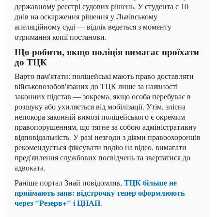
державному реєстрі судових рішень. У студента є 10
днів на оскарження рішення у Львівському
апеляційному суді — відлік ведеться з моменту
отримання копії постанови.
Що робити, якщо поліція вимагає проїхати
до ТЦК
Варто пам'ятати: поліцейські мають право доставляти
військовозобов'язаних до ТЦК лише за наявності
законних підстав — зокрема, якщо особа перебуває в
розшуку або ухиляється від мобілізації. Утім, злісна
непокора законній вимозі поліцейського є окремим
правопорушенням, що тягне за собою адміністративну
відповідальність. У разі незгоди з діями правоохоронців
рекомендується фіксувати подію на відео, вимагати
пред'явлення службових посвідчень та звертатися до
адвоката.
ТЦК більше не
Раніше портал Знай повідомляв,
приймають заяв: відстрочку тепер оформлюють
через "Резерв+" і ЦНАП
.