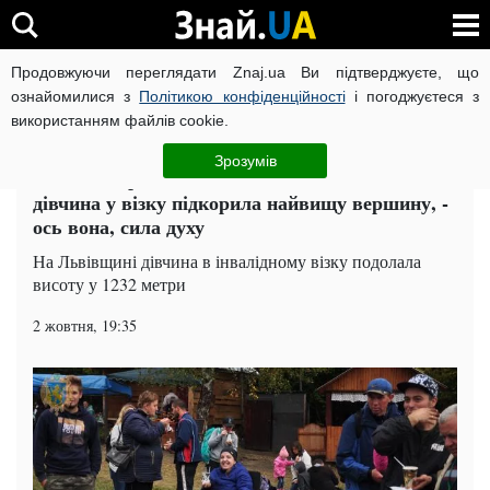
Продовжуючи переглядати Znaj.ua Ви підтверджуєте, що
ВІЙНА РОСІЇ ПРОТИ УКРАЇНИ
КОРОНАВІРУС В УКРАЇНІ І
ознайомилися з
Політикою конфіденційності
і погоджуєтеся з
використанням файлів cookie.
Головна
Львів
ЧИТАТЬ НА РУССКОМ
Зрозумів
Усе ще скаржитеся на життя? На Львівщині
дівчина у візку підкорила найвищу вершину, -
ось вона, сила духу
На Львівщині дівчина в інвалідному візку подолала
висоту у 1232 метри
2 жовтня, 19:35