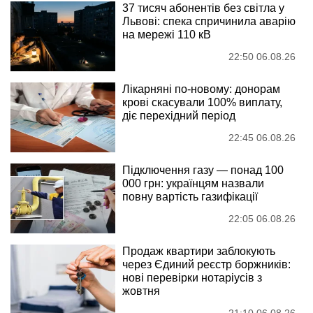
37 тисяч абонентів без світла у
Львові: спека спричинила аварію
на мережі 110 кВ
22:50 06.08.26
Лікарняні по-новому: донорам
крові скасували 100% виплату,
діє перехідний період
22:45 06.08.26
Підключення газу — понад 100
000 грн: українцям назвали
повну вартість газифікації
22:05 06.08.26
Продаж квартири заблокують
через Єдиний реєстр боржників:
нові перевірки нотаріусів з
жовтня
21:10 06.08.26