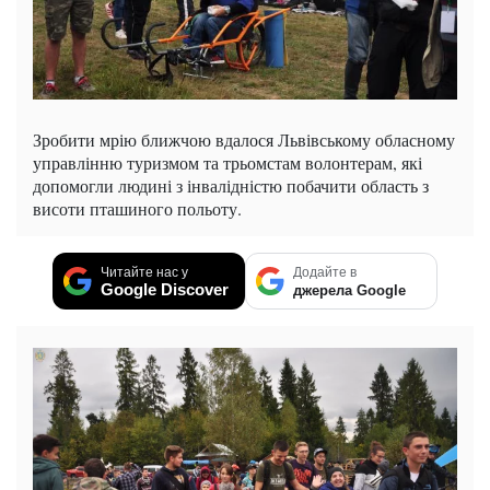
Зробити мрію ближчою вдалося Львівському обласному
управлінню туризмом та трьомстам волонтерам, які
допомогли людині з інвалідністю побачити область з
висоти пташиного польоту.
Читайте нас у
Додайте в
Google Discover
джерела Google