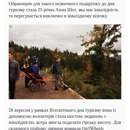
Обраницею для такого незвичного подарунку до дня
туризму стала 25-річна Анна Шот, яка має інвалідність
та пересувається виключно в інвалідному візочку.
28 вересня у рамках Всесвітнього дня туризму вона із
допомогою волонтерів стала шостою людиною з
інвалідністю, котра змогла подолати гірську висоту. Для
складного підйому дівчини команда On3Wheels