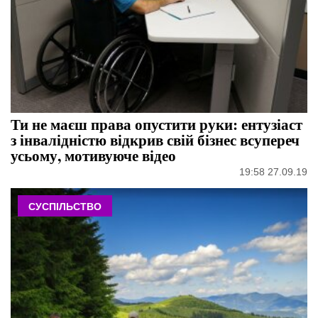
Ти не маєш права опустити руки: ентузіаст
з інвалідністю відкрив свій бізнес всупереч
усьому, мотивуюче відео
19:58 27.09.19
СУСПІЛЬСТВО