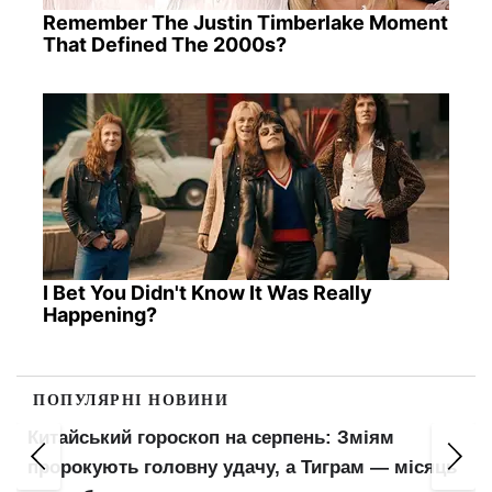
Remember The Justin Timberlake Moment
That Defined The 2000s?
I Bet You Didn't Know It Was Really
Happening?
ПОПУЛЯРНІ НОВИНИ
Пенсіонери відчують прибавку в гаманцях:
сяць
ПФУ оновив важливий показник для