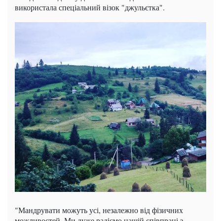
використала спеціальний візок "джульєтка".
"Мандрувати можуть усі, незалежно від фізичних
можливостей. Ми дуже радіємо нашій співпраці з