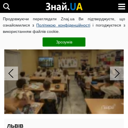
Продовжуючи переглядати Znaj.ua Ви підтверджуєте, що
ВІЙНА РОСІЇ ПРОТИ УКРАЇНИ
КОРОНАВІРУС В УКРАЇНІ І
ознайомилися з
Політикою конфіденційності
і погоджуєтеся з
використанням файлів cookie.
Вчителям +20% і безкоштовні обіди
3 млн учням: що зміниться в школах
Зрозумів
з вересня
ЛЬВІВ