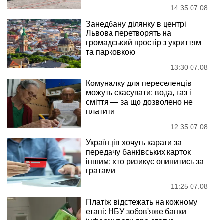
14:35 07.08
Занедбану ділянку в центрі
Львова перетворять на
громадський простір з укриттям
та парковкою
13:30 07.08
Комуналку для переселенців
можуть скасувати: вода, газ і
сміття — за що дозволено не
платити
12:35 07.08
Українців хочуть карати за
передачу банківських карток
іншим: хто ризикує опинитись за
гратами
11:25 07.08
Платіж відстежать на кожному
етапі: НБУ зобов'яже банки