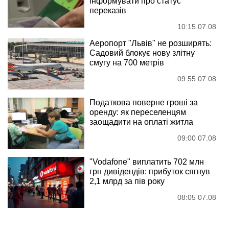
інформувати про статус
переказів
10:15 07.08
Аеропорт "Львів" не розширять:
Садовий блокує нову злітну
смугу на 700 метрів
09:55 07.08
Податкова поверне гроші за
оренду: як переселенцям
заощадити на оплаті житла
09:00 07.08
"Vodafone" виплатить 702 млн
грн дивідендів: прибуток сягнув
2,1 млрд за пів року
08:05 07.08