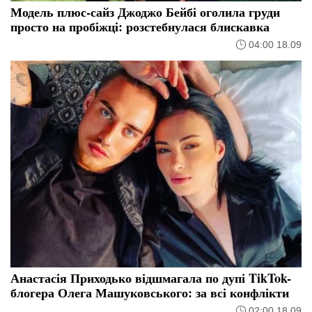
Модель плюс-сайз Джоджо Бейбі оголила груди
просто на пробіжці: розстебнулася блискавка
04:00 18.09
Анастасія Приходько відшмагала по дупі TikTok-
блогера Олега Машуковського: за всі конфлікти
02:00 18.09