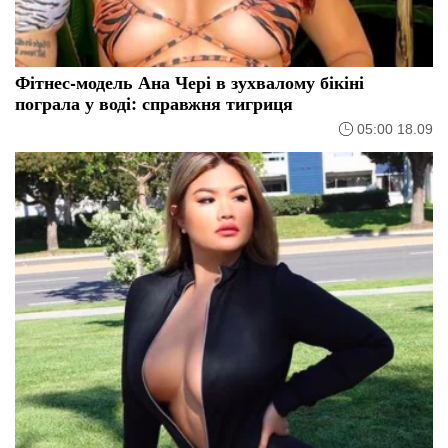
Фітнес-модель Ана Чері в зухвалому бікіні
пограла у воді: справжня тигриця
05:00 18.09