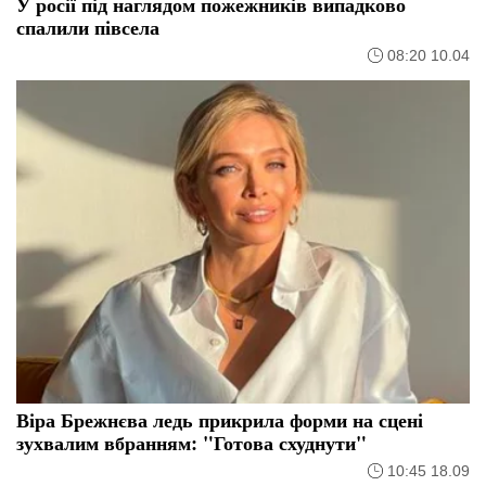
У росії під наглядом пожежників випадково
спалили півсела
08:20 10.04
Віра Брежнєва ледь прикрила форми на сцені
зухвалим вбранням: "Готова схуднути"
10:45 18.09