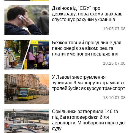
Дзвінок від "СБУ" про
держзраду: нова схема шахраїв
спустошує рахунки українців
19:05 07.08
Безкоштовний проїзд лише для
пенсіонерів за віком: решта
платитиме попри посвідчення
18:25 07.08
У Львові знеструмлення
зупинило 9 маршрутів трамваїв і
тролейбусів: як курсує транспорт
18:10 07.08
Сокільники затвердили 146 га
під багатоповерхівки біля
аеропорту: Міноборони пішло до
суду