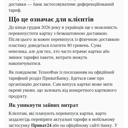
доставки — банк застосовуватиме диференційований
тариф.
Що це означає для клієнтів
До кінця грудня 2026 року в українців ще є можливість
перевипустити картку з безкоштовною доставкою.
Після цього за кожен перевипуск із фізичною доставкою
пластику доведеться платити 80 гривень. Сума
невелика, але для тих, хто часто втрачає картки або
змінює тарифні пакети, витрати можуть
накопичуватися.
Як повідомляє ТехноФан із посиланням на офіційний
тарифний розділ ПриватБанку, йдеться саме про
організацію доставки. Сам випуск картки може мати
окремі умови, що залежать від конкретного карткового
продукту.
Як уникнути зайвих витрат
Клієнтам, які планують перевипуск картки, варто
заздалегідь перевіряти актуальні тарифи в мобільному
Приват24
застосунку
або на офіційному сайті банку. У