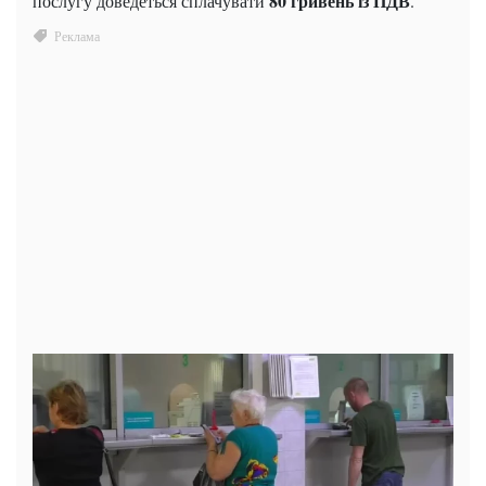
80 гривень із ПДВ
послугу доведеться сплачувати
.