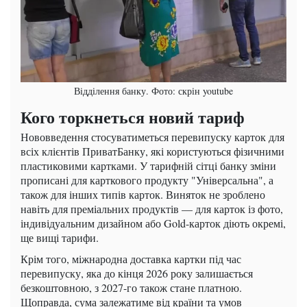
Відділення банку. Фото: скрін youtube
Кого торкнеться новий тариф
Нововведення стосуватиметься перевипуску карток для
всіх клієнтів ПриватБанку, які користуються фізичними
пластиковими картками. У тарифній сітці банку зміни
прописані для карткового продукту "Універсальна", а
також для інших типів карток. Виняток не зроблено
навіть для преміальних продуктів — для карток із фото,
індивідуальним дизайном або Gold-карток діють окремі,
ще вищі тарифи.
Крім того, міжнародна доставка картки під час
перевипуску, яка до кінця 2026 року залишається
безкоштовною, з 2027-го також стане платною.
Щоправда, сума залежатиме від країни та умов