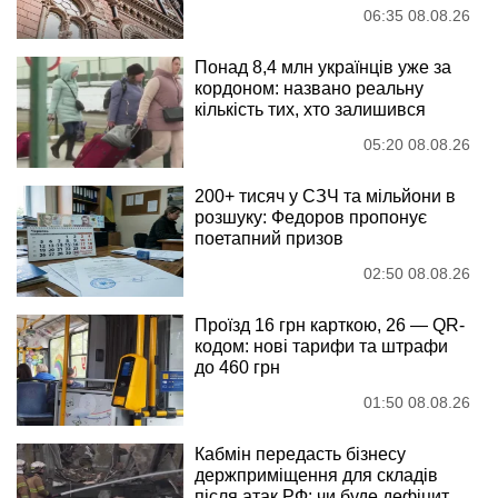
06:35 08.08.26
Понад 8,4 млн українців уже за
кордоном: названо реальну
кількість тих, хто залишився
05:20 08.08.26
200+ тисяч у СЗЧ та мільйони в
розшуку: Федоров пропонує
поетапний призов
02:50 08.08.26
Проїзд 16 грн карткою, 26 — QR-
кодом: нові тарифи та штрафи
до 460 грн
01:50 08.08.26
Кабмін передасть бізнесу
держприміщення для складів
після атак РФ: чи буде дефіцит