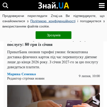
Продовжуючи переглядати Znaj.ua Ви підтверджуєте, що
ВІЙНА РОСІЇ ПРОТИ УКРАЇНИ
КОРОНАВІРУС В УКРАЇНІ І
ознайомилися з
Політикою конфіденційності
і погоджуєтеся з
використанням файлів cookie.
Головна
Львів
ЧИТАТЬ НА РУССКОМ
Зрозумів
ПриватБанк робить платною популярну
послугу: 80 грн із січня
ПриватБанк оновив тарифні умови: безкоштовна
доставка фізичних карток під час перевипуску діятиме
лише до кінця 2026 року. З січня 2027-го за цю послугу
доведеться платити.
Марина Семенко
9 липня, 10:00
Редактор стрічки новин