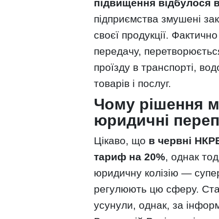
підвищення відбулося в 
підприємства змушені зак
своєї продукції. Фактичн
передачу, перетворюється 
проїзду в транспорті, во
товарів і послуг.
Чому рішення м
юридичні пере
Цікаво, що
в червні НКР
тариф на 20%
, однак то
юридичну колізію — супер
регулюють цю сферу. Ст
усунули, однак, за інфор