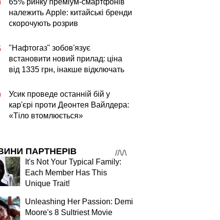
65% ринку преміум-смартфонів
0
належить Apple: китайські бренди
скорочують розрив
"Нафтогаз" зобов'язує
5
встановити новий прилад: ціна
від 1335 грн, інакше відключать
Усик проведе останній бій у
0
кар'єрі проти Деонтея Вайлдера:
«Тіло втомлюється»
ВИНИ ПАРТНЕРІВ
It's Not Your Typical Family:
Each Member Has This
Unique Trait!
Unleashing Her Passion: Demi
Moore's 8 Sultriest Movie