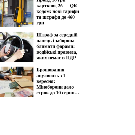
карткою, 26 — QR-
кодом: нові тарифи
та штрафи до 460
грн
Штраф за середній
палець і заборона
блимати фарами:
водійські правила,
яких немає в ПДР
Бронювання
анулюють з 1
вересня:
Міноборони дало
строк до 10 серпня
для критичних
підприємств