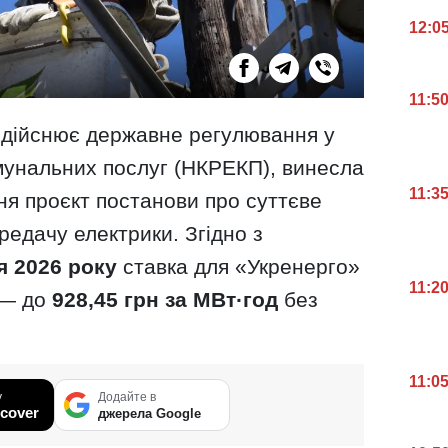
12:0
11:5
 здійснює державне регулювання у
мунальних послуг (НКРЕКП), винесла
11:3
ня проєкт постанови про суттєве
едачу електрики. Згідно з
я 2026 року
ставка для «Укренерго»
11:2
 — до
928,45 грн за МВт·год
без
11:0
у
Додайте в
cover
джерела Google