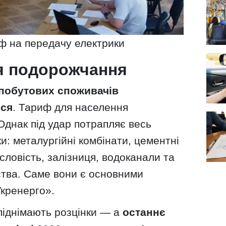
 на передачу електрики
я подорожчання
побутових споживачів
ься
. Тариф для населення
Однак під удар потрапляє весь
и: металургійні комбінати, цементні
ловість, залізниця, водоканали та
мства. Саме вони є основними
Укренерго».
 піднімають розцінки — а
останнє