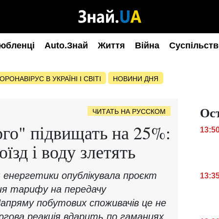
юбленці
Auto.Знай
Життя
Війна
Суспільств
ОРОНАВІРУС В УКРАЇНІ І СВІТІ
НОВИНИ ДНЯ
Ос
ЧИТАТЬ НА РУССКОМ
го" підвищать на 25%:
13:5
оїзд і воду злетять
я енергетики опублікувала проєкт
13:3
ня тарифу на передачу
Напряму побутових споживачів це не
гова реакція вдарить по гаманцях