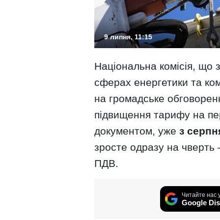
9 липня, 11:15
Національна комісія, що
сферах енергетики та ко
на громадське обговорен
підвищення тарифу на пер
документом, уже
з серпн
зросте одразу на чверть
ПДВ.
Читайте нас 
Google Dis