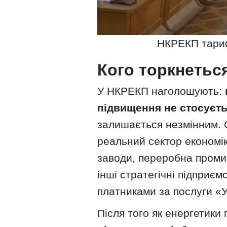
НКРЕКП тариф
Кого торкнетьс
У НКРЕКП наголошують:
підвищення не стосуєт
залишається незмінним. 
реальний сектор економік
заводи, переробна промис
інші стратегічні підприє
платниками за послуги «
Після того як енергетики