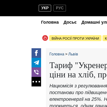
УКР
РУС
Головна
Досьє
Домашні ул
ВІЙНА РОСІЇ ПРОТИ УКРАЇНИ
К
Головна
Львів
Тариф "Укренер
ціни на хліб, пр
Нацкомісія з регулюванн
постанови про підвищен
електроенергії на 25%. 
торкнеться, однак ланцю