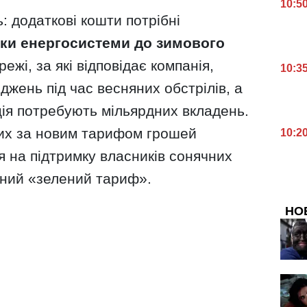
10:5
 додаткові кошти потрібні
вки енергосистеми до зимового
режі, за які відповідає компанія,
10:3
жень під час весняних обстрілів, а
ція потребують мільярдних вкладень.
их за новим тарифом грошей
10:2
 на підтримку власників сонячних
аний «зелений тариф».
НО