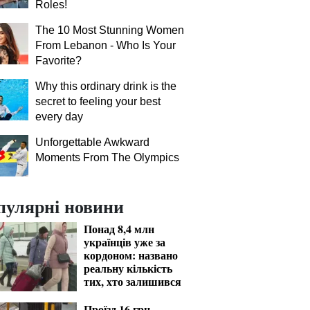
Roles!
The 10 Most Stunning Women
From Lebanon - Who Is Your
Favorite?
Why this ordinary drink is the
secret to feeling your best
every day
Unforgettable Awkward
Moments From The Olympics
пулярні новини
Понад 8,4 млн
українців уже за
кордоном: названо
реальну кількість
тих, хто залишився
Проїзд 16 грн