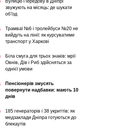
Вулицю Передову в Дніпрі
0
звужують на місяць: де шукати
об'їзд
Трамваї №6 і тролейбуси №20 не
5
вийдуть на лінії: як курсуватиме
транспорт у Харкові
Біла смуга для трьох знаків: мрії
0
Овнів, Дів і Риб здійсняться за
однієї умови
Пенсіонерів змусять
5
повернути надбавки: мають 10
днів
185 генераторів і 38 укриттів: як
0
медзаклади Дніпра готуються до
блекаутів