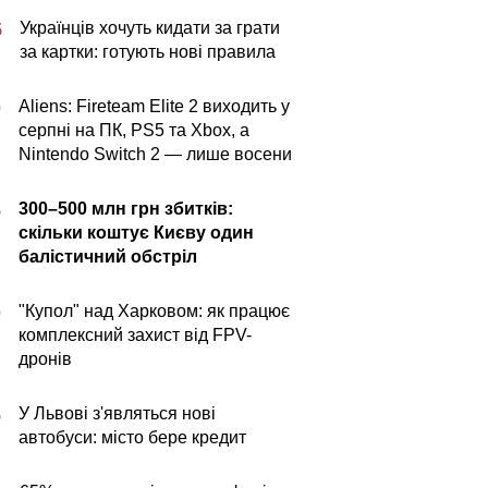
Українців хочуть кидати за грати
5
за картки: готують нові правила
Aliens: Fireteam Elite 2 виходить у
0
серпні на ПК, PS5 та Xbox, а
Nintendo Switch 2 — лише восени
300–500 млн грн збитків:
5
скільки коштує Києву один
балістичний обстріл
"Купол" над Харковом: як працює
0
комплексний захист від FPV-
дронів
У Львові з'являться нові
5
автобуси: місто бере кредит