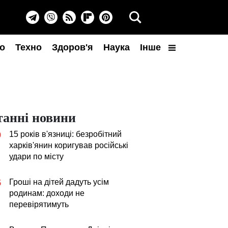
о
Техно
Здоров'я
Наука
Інше
танні новини
15 років в'язниці: безробітний
0
харків'янин коригував російські
удари по місту
Гроші на дітей дадуть усім
5
родинам: доходи не
перевірятимуть