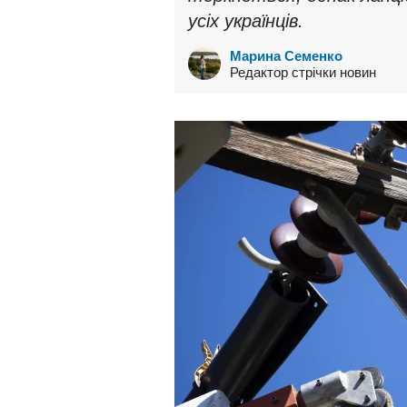
усіх українців.
Марина Семенко
Редактор стрічки новин