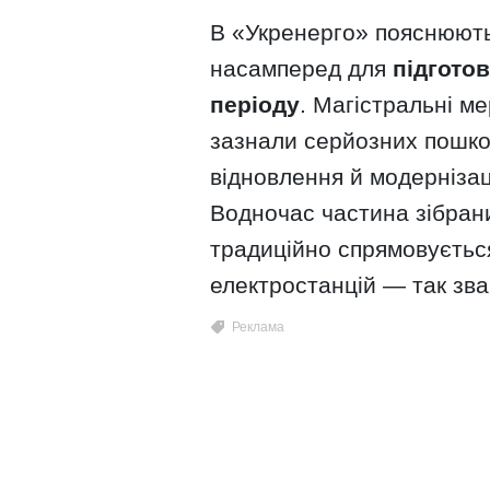
В «Укренерго» пояснюють:
насамперед для
підгото
періоду
. Магістральні ме
зазнали серйозних пошкод
відновлення й модерніза
Водночас частина зібран
традиційно спрямовується
електростанцій — так зв