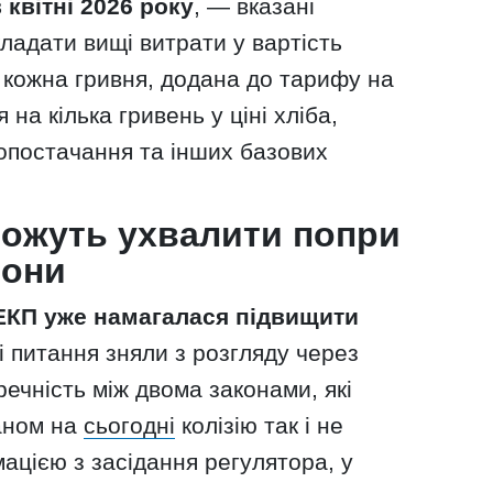
квітні 2026 року
, — вказані
ладати вищі витрати у вартість
о кожна гривня, додана до тарифу на
на кілька гривень у ціні хліба,
допостачання та інших базових
ожуть ухвалити попри
пони
ЕКП уже намагалася підвищити
ді питання зняли з розгляду через
ечність між двома законами, які
аном на
сьогодні
колізію так і не
мацією з засідання регулятора, у