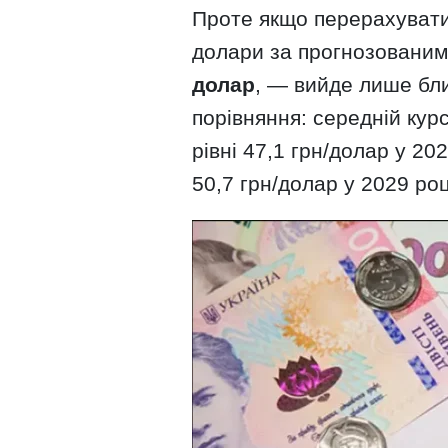
Проте якщо перерахувати
долари за прогнозованим
долар
, — вийде лише бл
порівняння: середній кур
рівні 47,1 грн/долар у 20
50,7 грн/долар у 2029 роц