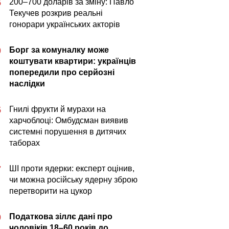
200–700 доларів за зміну: Павло
5
Текучев розкрив реальні
гонорари українських акторів
Борг за комуналку може
0
коштувати квартири: українців
попередили про серйозні
наслідки
Гнилі фрукти й мурахи на
5
харчоблоці: Омбудсман виявив
системні порушення в дитячих
таборах
ШІ проти ядерки: експерт оцінив,
7
чи можна російську ядерну зброю
перетворити на цукор
Податкова зіллє дані про
0
чоловіків 18–60 років до