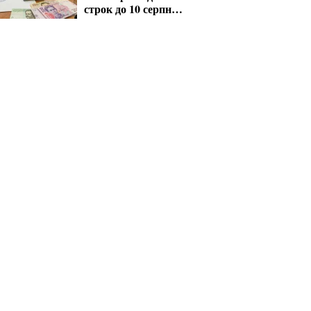
строк до 10 серпня
для критичних
підприємств