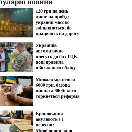
пулярні новини
120 грн на день
лише на проїзд:
українці масово
звільняються, бо
працюють на дорогу
Українців
автоматично
внесуть до баз ТЦК:
нові правила
військового обліку
Мінімальна пенсія
6000 грн, базова
виплата 3000: кого
торкнеться реформа
Бронювання
анулюють з 1
вересня:
Міноборони дало