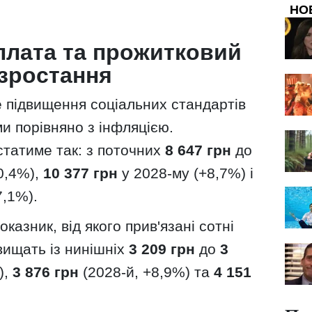
НО
плата та прожитковий
 зростання
е підвищення соціальних стандартів
 порівняно з інфляцією.
статиме так: з поточних
8 647 грн
до
0,4%),
10 377 грн
у 2028-му (+8,7%) і
7,1%).
азник, від якого прив'язані сотні
вищать із нинішніх
3 209 грн
до
3
),
3 876 грн
(2028-й, +8,9%) та
4 151