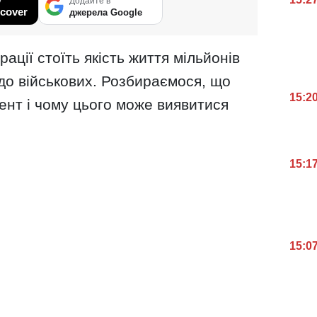
у
Додайте в
cover
джерела Google
ції стоїть якість життя мільйонів
до військових. Розбираємося, що
15:2
ент і чому цього може виявитися
15:1
15:0