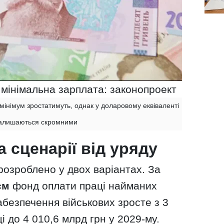
 мінімальна зарплата: законопроект
мінімум зростатимуть, однак у доларовому еквіваленті
алишаються скромними
а сценарії від уряду
розроблено у двох варіантах. За
єм
фонд оплати праці найманих
абезпечення військових зросте з 3
і до 4 010,6 млрд грн у 2029-му.