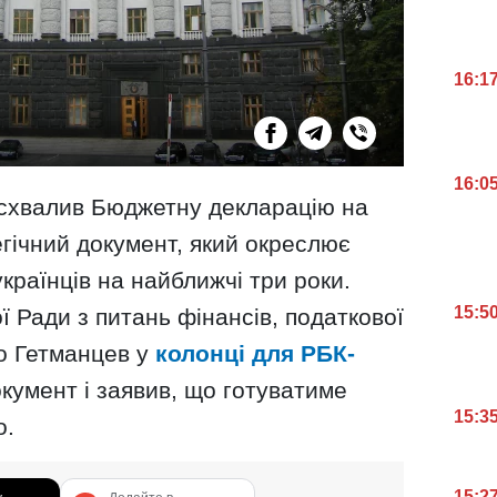
16:1
16:0
и схвалив Бюджетну декларацію на
гічний документ, який окреслює
країнців на найближчі три роки.
15:5
ї Ради з питань фінансів, податкової
ло Гетманцев у
колонці для РБК-
кумент і заявив, що готуватиме
15:3
о.
15:2