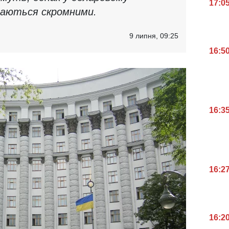
17:0
шаються скромними.
9 липня, 09:25
16:5
16:3
16:2
16:2