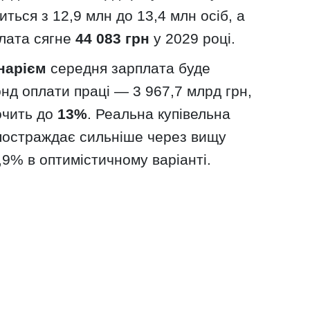
иться з 12,9 млн до 13,4 млн осіб, а
лата сягне
44 083 грн
у 2029 році.
нарієм
середня зарплата буде
онд оплати праці — 3 967,7 млрд грн,
кочить до
13%
. Реальна купівельна
постраждає сильніше через вищу
9% в оптимістичному варіанті.