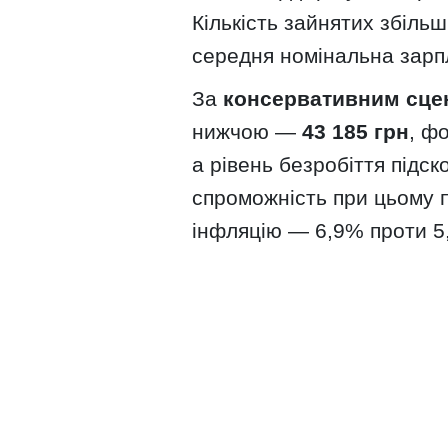
Кількість зайнятих збільш
середня номінальна зарп
За
консервативним сце
нижчою —
43 185 грн
, ф
а рівень безробіття підс
спроможність при цьому 
інфляцію — 6,9% проти 5,