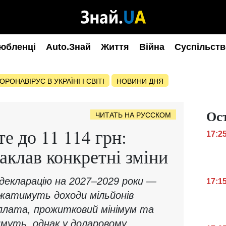
юбленці
Auto.Знай
Життя
Війна
Суспільств
ОРОНАВІРУС В УКРАЇНІ І СВІТІ
НОВИНИ ДНЯ
Ос
ЧИТАТЬ НА РУССКОМ
е до 11 114 грн:
17:2
аклав конкретні зміни
декларацію на 2027–2029 роки —
17:1
ежатимуть доходи мільйонів
арплата, прожитковий мінімум та
муть, однак у доларовому