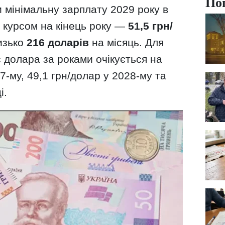
По
 мінімальну зарплату 2029 року в
 курсом на кінець року —
51,5 грн/
изько
216 доларів
на місяць. Для
с долара за роками очікується на
27-му, 49,1 грн/долар у 2028-му та
і.