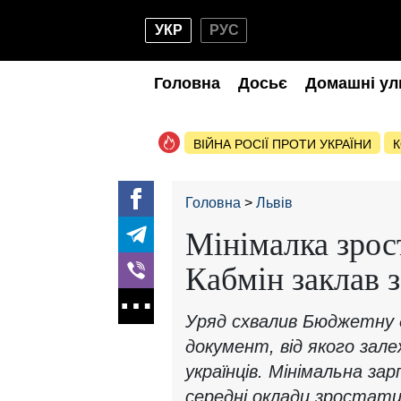
УКР
РУС
Головна
Досьє
Домашні ул
ВІЙНА РОСІЇ ПРОТИ УКРАЇНИ
К
Головна
Львів
Мінімалка зрост
Кабмін заклав з
Уряд схвалив Бюджетну 
документ, від якого зал
українців. Мінімальна з
середні оклади зростати