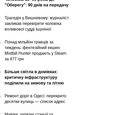
"Оберегу": 90 днів на передачу
Трагедія у Вишневому: журналіст
7
закликав перевірити чоловіка
впливової судді Ішуніної
Понад мільйон гравців за
5
тиждень: фентезійний екшен
Mistfall Hunter продають у Steam
за 477 грн
Більше світла в домівках:
0
критичну інфраструктуру
поділили на зимову та літню
Ремонт доріг в Одесі: перекрито
5
десятки вулиць — список адрес
Мавіки, зарядні станції та
7