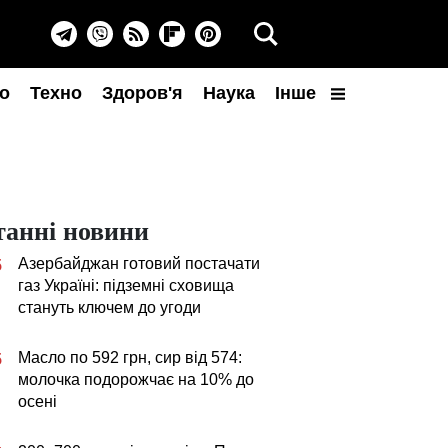
о
Техно
Здоров'я
Наука
Інше
танні новини
Азербайджан готовий постачати
5
газ Україні: підземні сховища
стануть ключем до угоди
Масло по 592 грн, сир від 574:
5
молочка подорожчає на 10% до
осені