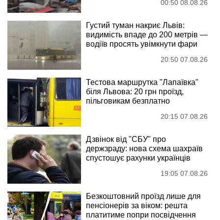
00:50 08.08.26
Густий туман накриє Львів:
видимість впаде до 200 метрів —
водіїв просять увімкнути фари
20:50 07.08.26
Тестова маршрутка "Лапаївка"
біля Львова: 20 грн проїзд,
пільговикам безплатно
20:15 07.08.26
Дзвінок від "СБУ" про
держзраду: нова схема шахраїв
спустошує рахунки українців
19:05 07.08.26
Безкоштовний проїзд лише для
пенсіонерів за віком: решта
платитиме попри посвідчення