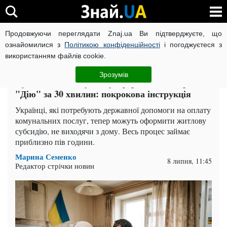
Продовжуючи переглядати Znaj.ua Ви підтверджуєте, що
ВІЙНА РОСІЇ ПРОТИ УКРАЇНИ
КОРОНАВІРУС В УКРАЇНІ І
ознайомилися з
Політикою конфіденційності
і погоджуєтеся з
використанням файлів cookie.
Головна
Львів
ЧИТАТЬ НА РУССКОМ
Зрозумів
Субсидію на комуналку оформлюють через
"Дію" за 30 хвилин: покрокова інструкція
Українці, які потребують державної допомоги на оплату
комунальних послуг, тепер можуть оформити житлову
субсидію, не виходячи з дому. Весь процес займає
приблизно пів години.
Марина Семенко
8 липня, 11:45
Редактор стрічки новин