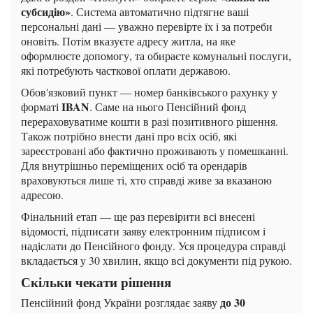
субсидію»
. Система автоматично підтягне ваші
персональні дані — уважно перевірте їх і за потреби
оновіть. Потім вказуєте адресу житла, на яке
оформлюєте допомогу, та обираєте комунальні послуги,
які потребують часткової оплати державою.
Обов'язковий пункт — номер банківського рахунку у
IBAN
форматі
. Саме на нього Пенсійний фонд
перераховуватиме кошти в разі позитивного рішення.
Також потрібно внести дані про всіх осіб, які
зареєстровані або фактично проживають у помешканні.
Для внутрішньо переміщених осіб та орендарів
враховуються лише ті, хто справді живе за вказаною
адресою.
Фінальний етап — ще раз перевірити всі внесені
відомості, підписати заяву електронним підписом і
надіслати до Пенсійного фонду. Уся процедура справді
вкладається у 30 хвилин, якщо всі документи під рукою.
Скільки чекати рішення
до 30
Пенсійний фонд України розглядає заяву