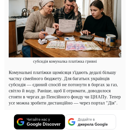
субсидія комуналка платіжка гривні
Комунальні платіжки щомісяця з'їдають дедалі більшу
частку сімейного бюджету. Для багатьох українців
субсидія — єдиний спосіб не потонути в боргах за газ,
світло й воду. Раніше, щоб її отримати, доводилося
стояти в чергах до Пенсійного фонду чи ЦНАПу. Тепер
усе можна зробити дистанційно — через портал "Дія".
Читайте нас у
Додайте в
Google Discover
джерела Google