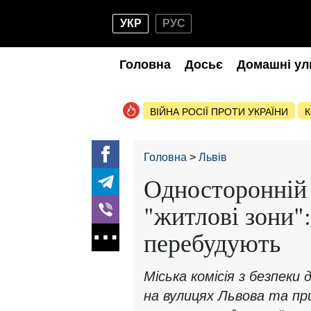
УКР
РУС
Головна
Досьє
Домашні ул
ВІЙНА РОСІЇ ПРОТИ УКРАЇНИ
К
Головна
Львів
Односторонній 
"житлові зони":
перебудують
Міська комісія з безпеки
на вулицях Львова та пр