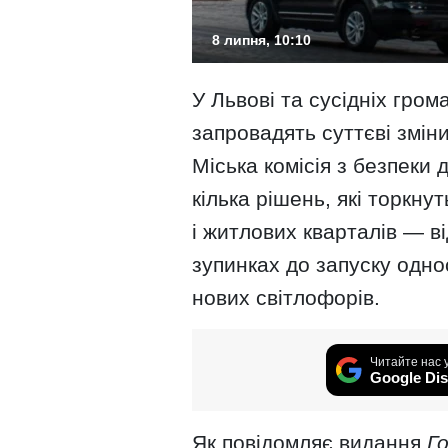
8 липня, 10:10
У Львові та сусідніх гро
запровадять суттєві зміни
Міська комісія з безпеки
кілька рішень, які торкну
і житлових кварталів — ві
зупинках до запуску одн
нових світлофорів.
Читайте нас 
Google Dis
Як повідомляє видання
Г