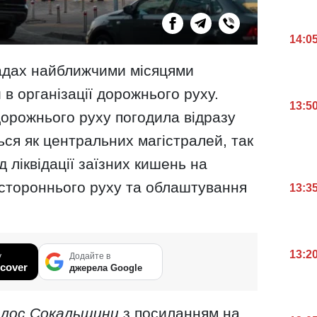
14:0
мадах найближчими місяцями
 в організації дорожнього руху.
13:5
 дорожнього руху погодила відразу
ться як центральних магістралей, так
д ліквідації заїзних кишень на
остороннього руху та облаштування
13:3
13:2
у
Додайте в
cover
джерела Google
олос Сокальщини
з посиланням на