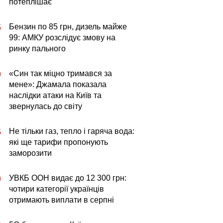
потеплішає
Бензин по 85 грн, дизель майже
5
99: АМКУ розслідує змову на
ринку пального
«Син так міцно тримався за
0
мене»: Джамала показала
наслідки атаки на Київ та
звернулась до світу
Не тільки газ, тепло і гаряча вода:
5
які ще тарифи пропонують
заморозити
УВКБ ООН видає до 12 300 грн:
0
чотири категорії українців
отримають виплати в серпні