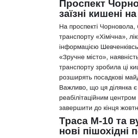
Проспект Чорно
заїзні кишені н
На проспекті Чорновола, 
транспорту «Хімічна», лік
інформацією Шевченківськ
«Зручне місто», наявніст
транспорту зробила ці к
розширять посадкові майд
Важливо, що ця ділянка 
реабілітаційним центро
завершити до кінця жовтн
Траса М-10 та 
нові пішохідні 