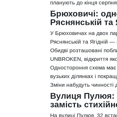
планують до кінця серпня
Брюховичі: одн
Ряснянській та 
У Брюховичах на двох па
Ряснянській та Ягідній —
Обидві розташовані побли
UNBROKEN, відкриття яког
Одностороння схема має 
вузьких ділянках і покра
Зміни набудуть чинності 
Вулиця Пулюя: 
замість стихій
На вулиці Пулюя, 32 вста