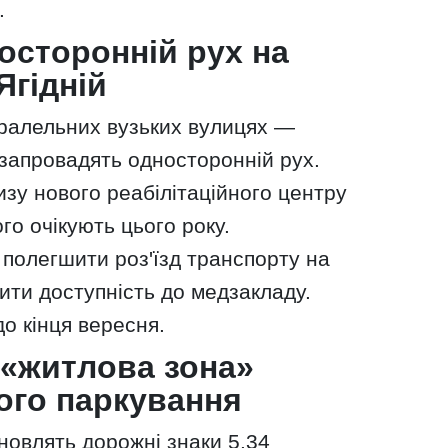
.
осторонній рух на
Ягідній
ралельних вузьких вулицях —
 запровадять односторонній рух.
зу нового реабілітаційного центру
о очікують цього року.
полегшити роз'їзд транспорту на
щити доступність до медзакладу.
до кінця вересня.
«житлова зона»
ного паркування
новлять дорожні знаки 5.34