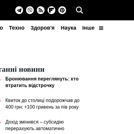
о
Техно
Здоров'я
Наука
Інше
танні новини
Бронювання переглянуть: хто
5
втратить відстрочку
Квиток до столиці подорожчав до
0
400 грн: +100 гривень за пів року
Дохід змінився – субсидію
5
перерахують автоматично