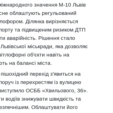
міжнародного значення М-10 Львів
ясне облаштують регульований
ітлофором. Ділянка вирізняється
порту та підвищеним ризиком ДТП
и аварійність. Рішення стало
Львівської міськради, яка дозволяє
ітлофорні об'єкти навіть на
ть на балансі міста.
ішохідний перехід з'явиться на
поруч із перехрестям із вулицею
 виступило ОСББ «Хвильового, 36».
и водіїв знижувати швидкість та
безпечнішим. Облаштувати його