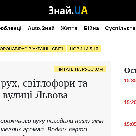
юбленці
Auto.Знай
Життя
Війна
Суспільств
ОРОНАВІРУС В УКРАЇНІ І СВІТІ
НОВИНИ ДНЯ
Ос
ЧИТАТЬ НА РУССКОМ
рух, світлофори та
15:3
 вулиці Львова
15:2
 дорожнього руху погодила низку змін
15:0
илеглих громад. Водіям варто