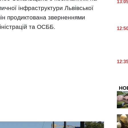
13:0
личної інфраструктури Львівської
змін продиктована зверненнями
іністрацій та ОСББ.
12:5
12:3
НО