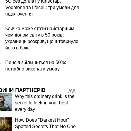
5G без доплат у Київстар,
5
Vodafone та lifecell: три умови для
підключення
Кличко може стати найстаршим
0
чемпіоном світу в 50 років:
українець розкрив, що штовхнуло
його в бокс
Пенсія збільшиться на 50%:
5
потрібно виконати умову
ВИНИ ПАРТНЕРІВ
Why this ordinary drink is the
secret to feeling your best
every day
How Does "Darkest Hour"
Spotted Secrets That No One