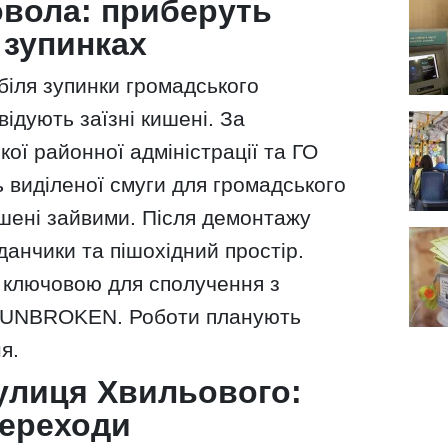
вола: приберуть
а зупинках
біля зупинки громадського
відують заїзні кишені. За
ої районної адміністрації та ГО
ь виділеної смуги для громадського
ишені зайвими. Після демонтажу
анчики та пішохідний простір.
є ключовою для сполучення з
м UNBROKEN. Роботи планують
я.
вулиця Хвильового:
переходи