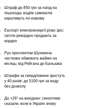
Штраф до 850 грн за наїзд на
0
пішохода: водіїв самокатів
каратимуть по-новому
Експорт електроенергії різко зріс:
5
світло рекордно продають за
кордон
Рух проспектом Шухевича
5
частково обмежать майже на
місяць: від Рейгана до Бальзака
Штрафи за свердловини зростуть
0
у 40 разів: до 5100 грн за воду
без дозволу
До +29° на вихідних: синоптики
5
сказали, коли в Україні знову