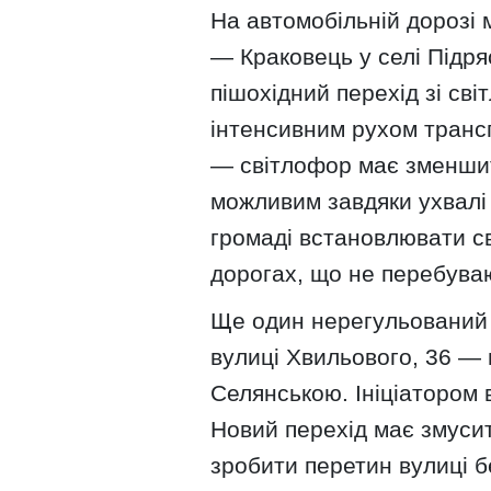
На автомобільній дорозі 
— Краковець у селі Підр
пішохідний перехід зі св
інтенсивним рухом транс
— світлофор має зменшит
можливим завдяки ухвалі 
громаді встановлювати св
дорогах, що не перебуваю
Ще один нерегульований п
вулиці Хвильового, 36 — 
Селянською. Ініціатором
Новий перехід має змусит
зробити перетин вулиці 