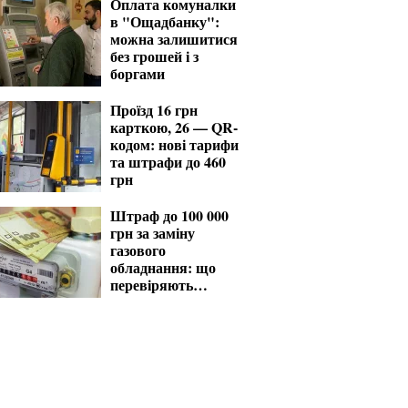
Оплата комуналки
в "Ощадбанку":
можна залишитися
без грошей і з
боргами
Проїзд 16 грн
карткою, 26 — QR-
кодом: нові тарифи
та штрафи до 460
грн
Штраф до 100 000
грн за заміну
газового
обладнання: що
перевіряють
газовики