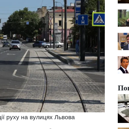
По
ції руху на вулицях Львова