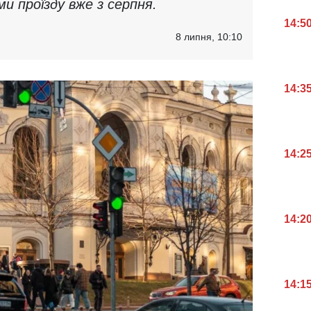
и проїзду вже з серпня.
14:5
8 липня, 10:10
14:3
14:2
14:2
14:1