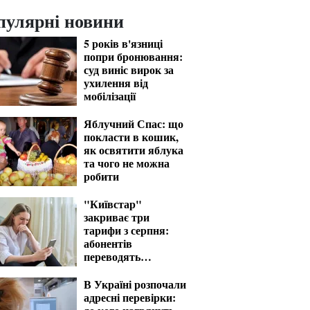
пулярні новини
5 років в'язниці
попри бронювання:
суд виніс вирок за
ухилення від
мобілізації
Яблучний Спас: що
покласти в кошик,
як освятити яблука
та чого не можна
робити
"Київстар"
закриває три
тарифи з серпня:
абонентів
переводять
автоматично
В Україні розпочали
адресні перевірки: