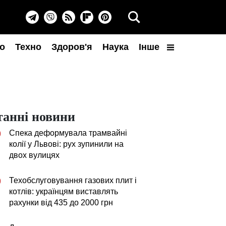
о
Техно
Здоров'я
Наука
Інше
танні новини
Спека деформувала трамвайні
0
колії у Львові: рух зупинили на
двох вулицях
Техобслуговування газових плит і
0
котлів: українцям виставлять
рахунки від 435 до 2000 грн