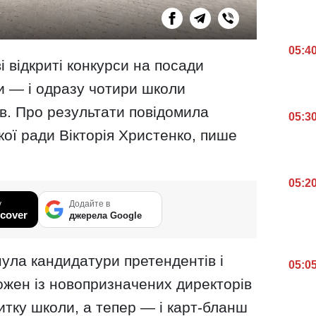
05:4
і відкриті конкурси на посади
ти — і одразу чотири школи
в. Про результати повідомила
05:3
кої ради Вікторія Христенко, пише
05:2
у
Додайте в
cover
джерела Google
нула кандидатури претендентів і
05:0
ожен із новопризначених директорів
тку школи, а тепер — і карт-бланш