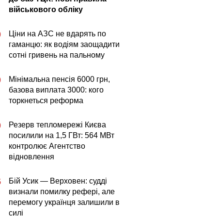
військового обліку
Ціни на АЗС не вдарять по
0
гаманцю: як водіям заощадити
сотні гривень на пальному
Мінімальна пенсія 6000 грн,
0
базова виплата 3000: кого
торкнеться реформа
Резерв тепломережі Києва
0
посилили на 1,5 ГВт: 564 МВт
контролює Агентство
відновлення
Бій Усик — Верховен: судді
5
визнали помилку рефері, але
перемогу українця залишили в
силі