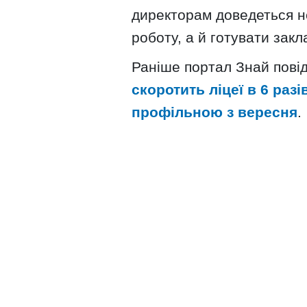
директорам доведеться н
роботу, а й готувати зак
Раніше портал Знай пові
скоротить ліцеї в 6 раз
профільною з вересня
.