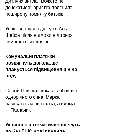
Дитячих виплат можете не
0
дочекатися: юристка пояснила
поширену помилку батьків
Усик звернувся до Туркі Аль-
0
Шейха після відмови від трьох
чемпіонських поясів
Комунальні платіжки
0
роздягнуть догола: де
планується підвищення цін на
воду
Сергій Притула показав обличчя
0
однорічного сина: Марка
називають копією тата, а вдома
— "Калачик"
Українців автоматично внесуть
0
до баз ТЦК: нові правила