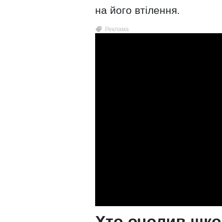
на його втілення.
Хто очолив шк