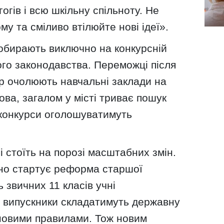
огів і всю шкільну спільноту. Не
у та сміливо втілюйте нові ідеї».
 обирають виключно на конкурсній
го законодавства. Переможці після
р очолюють навчальні заклади на
ова, загалом у місті триває пошук
 конкурси оголошуватимуть
і стоїть на порозі масштабних змін.
нно стартує реформа старшої
 звичних 11 класів учні
а випускники складатимуть державну
 новими правилами. Тож новим