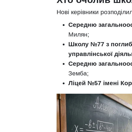
Нові керівники розподілил
Середню загальноо
Милян;
Школу №77 з поглиб
управлінської діяль
Середню загальноо
Земба;
Ліцей №57 імені Ко