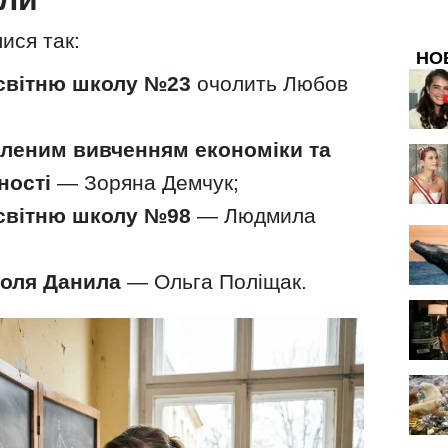
ися так:
НО
світню школу №23
очолить Любов
леним вивченням економіки та
ності
— Зоряна Демчук;
світню школу №98
— Людмила
роля Данила
— Ольга Поліщак.