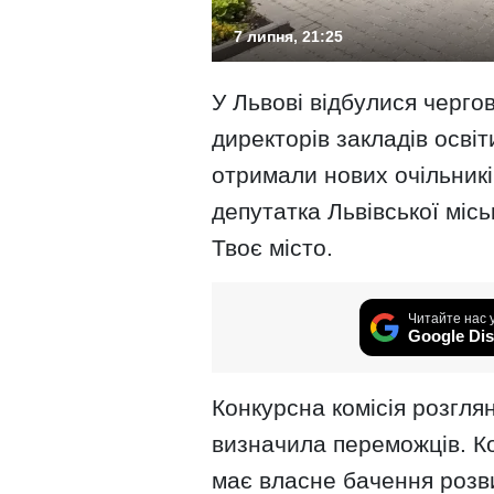
7 липня, 21:25
У Львові відбулися чергов
директорів закладів осві
отримали нових очільникі
депутатка Львівської місь
Твоє місто.
Читайте нас 
Google Dis
Конкурсна комісія розгля
визначила переможців. К
має власне бачення розви