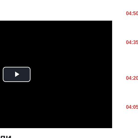
04:5
04:3
04:2
04:0
оли