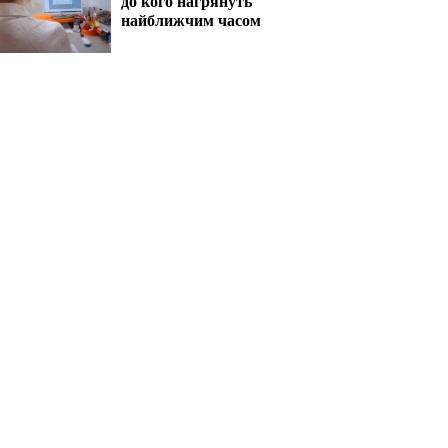
до кого нагрянуть
найближчим часом