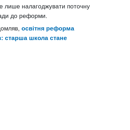
е лише налагоджувати поточну
лади до реформи.
домляв,
освітня реформа
ів: старша школа стане