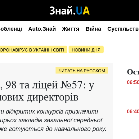
юбленці
Auto.Знай
Життя
Війна
Суспільств
ОРОНАВІРУС В УКРАЇНІ І СВІТІ
НОВИНИ ДНЯ
Ос
ЧИТАТЬ НА РУССКОМ
 98 та ліцей №57: у
06:5
нових директорів
и відкритих конкурсів призначили
06:4
тирьох закладів загальної середньої
вже готуються до навчального року.