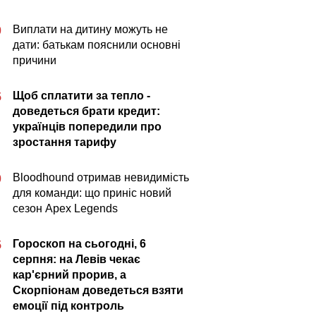
Виплати на дитину можуть не
0
дати: батькам пояснили основні
причини
Щоб сплатити за тепло -
5
доведеться брати кредит:
українців попередили про
зростання тарифу
Bloodhound отримав невидимість
0
для команди: що приніс новий
сезон Apex Legends
Гороскоп на сьогодні, 6
5
серпня: на Левів чекає
кар'єрний прорив, а
Скорпіонам доведеться взяти
емоції під контроль