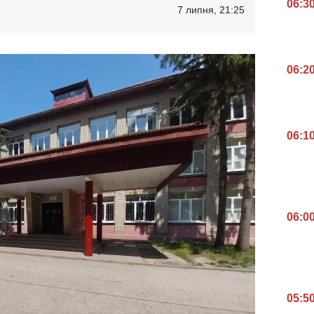
06:3
7 липня, 21:25
06:2
06:1
06:0
05:5