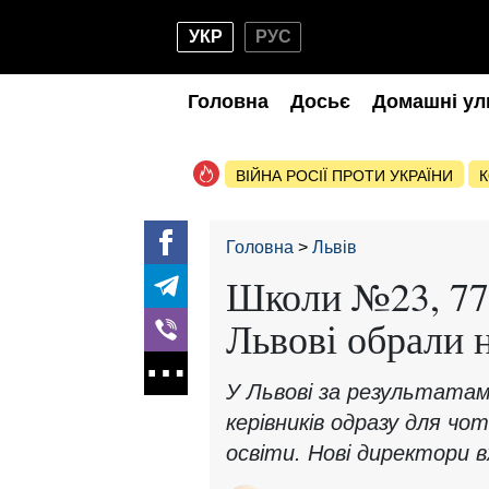
УКР
РУС
Головна
Досьє
Домашні ул
ВІЙНА РОСІЇ ПРОТИ УКРАЇНИ
К
Головна
Львів
Школи №23, 77,
Львові обрали 
У Львові за результатам
керівників одразу для чо
освіти. Нові директори 