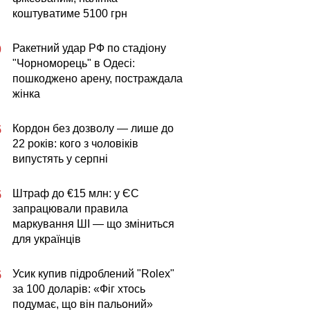
коштуватиме 5100 грн
Ракетний удар РФ по стадіону
0
"Чорноморець" в Одесі:
пошкоджено арену, постраждала
жінка
Кордон без дозволу — лише до
5
22 років: кого з чоловіків
випустять у серпні
Штраф до €15 млн: у ЄС
5
запрацювали правила
маркування ШІ — що зміниться
для українців
Усик купив підроблений "Rolex"
5
за 100 доларів: «Фіг хтось
подумає, що він пальоний»