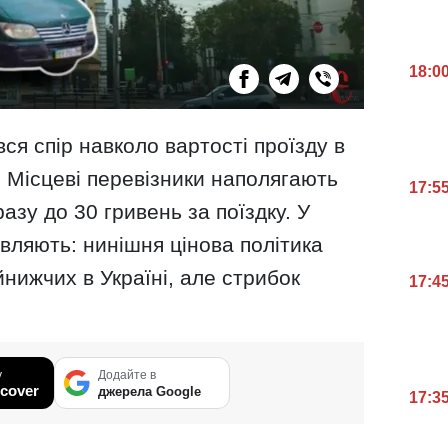
18:0
ся спір навколо вартості проїзду в
 Місцеві перевізники наполягають
17:5
азу до 30 гривень за поїздку. У
являють: нинішня цінова політика
нижчих в Україні, але стрибок
17:4
у
Додайте в
cover
джерела Google
17:3