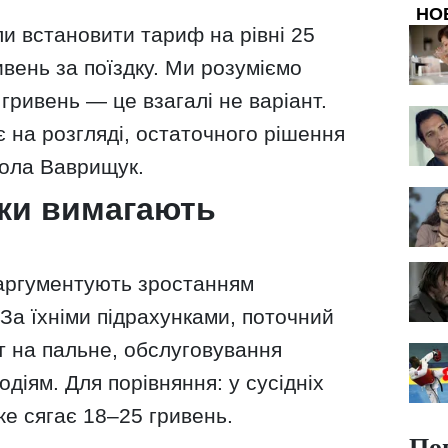
НО
и встановити тариф на рівні 25
ивень за поїздку. Ми розуміємо
гривень — це взагалі не варіант.
 на розгляді, остаточного рішення
ола Ваврищук.
ки вимагають
 аргументують зростанням
 За їхніми підрахунками, поточний
т на пальне, обслуговування
діям. Для порівняння: у сусідніх
же сягає 18–25 гривень.
По