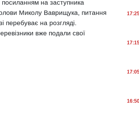
з посиланням на заступника
голови Миколу Ваврищука, питання
17:2
і перебуває на розгляді.
еревізники вже подали свої
17:1
17:0
16:5