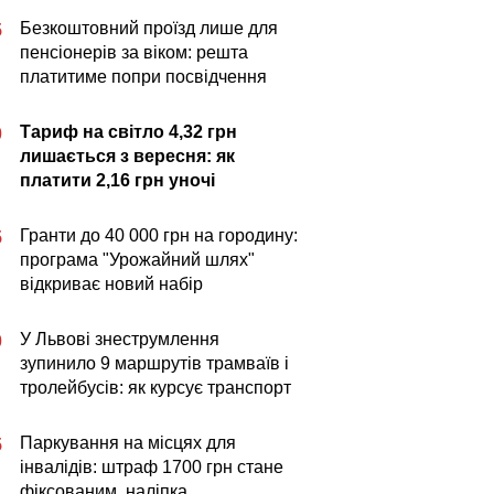
Безкоштовний проїзд лише для
5
пенсіонерів за віком: решта
платитиме попри посвідчення
Тариф на світло 4,32 грн
0
лишається з вересня: як
платити 2,16 грн уночі
Гранти до 40 000 грн на городину:
5
програма "Урожайний шлях"
відкриває новий набір
У Львові знеструмлення
0
зупинило 9 маршрутів трамваїв і
тролейбусів: як курсує транспорт
Паркування на місцях для
5
інвалідів: штраф 1700 грн стане
фіксованим, наліпка