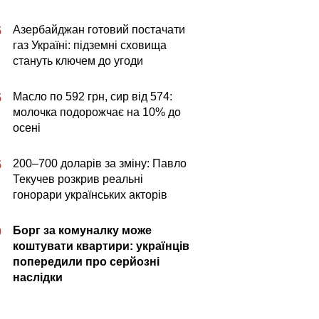
Азербайджан готовий постачати
5
газ Україні: підземні сховища
стануть ключем до угоди
Масло по 592 грн, сир від 574:
5
молочка подорожчає на 10% до
осені
200–700 доларів за зміну: Павло
5
Текучев розкрив реальні
гонорари українських акторів
Борг за комуналку може
0
коштувати квартири: українців
попередили про серйозні
наслідки