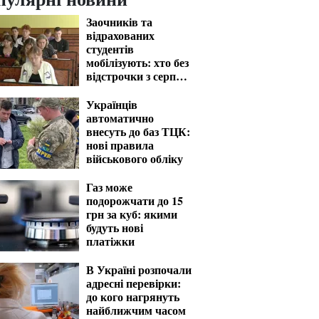
Заочників та
відрахованих
студентів
мобілізують: хто без
відстрочки з серпня
— перелік
Українців
автоматично
внесуть до баз ТЦК:
нові правила
військового обліку
Газ може
подорожчати до 15
грн за куб: якими
будуть нові
платіжки
В Україні розпочали
адресні перевірки:
до кого нагрянуть
найближчим часом