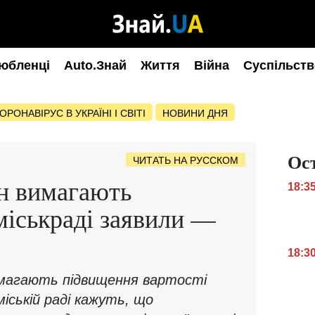
юбленці
Auto.Знай
Життя
Війна
Суспільств
ОРОНАВІРУС В УКРАЇНІ І СВІТІ
НОВИНИ ДНЯ
Ос
ЧИТАТЬ НА РУССКОМ
рн вимагають
18:3
 міськраді заявили —
18:3
вимагають підвищення вартості
міській раді кажуть, що