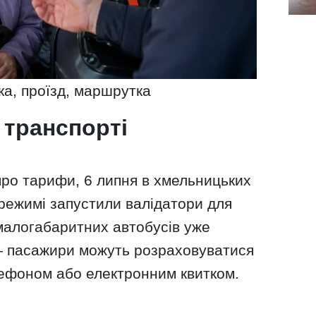
ка, проїзд, маршрутка
 транспорті
про тарифи, 6 липня в хмельницьких
режимі запустили валідатори для
 малогабаритних автобусів уже
— пасажири можуть розраховуватися
лефоном або електронним квитком.