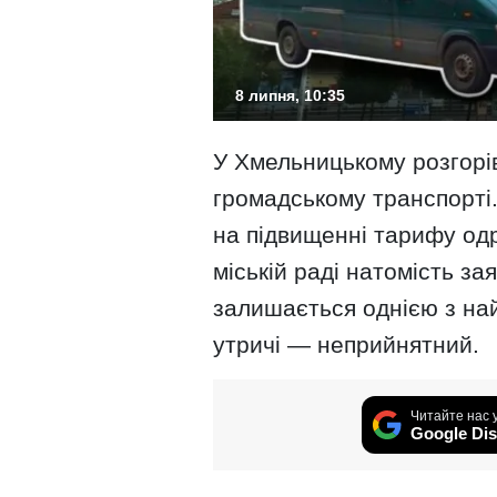
8 липня, 10:35
У Хмельницькому розгорів
громадському транспорті.
на підвищенні тарифу одр
міській раді натомість за
залишається однією з най
утричі — неприйнятний.
Читайте нас 
Google Dis