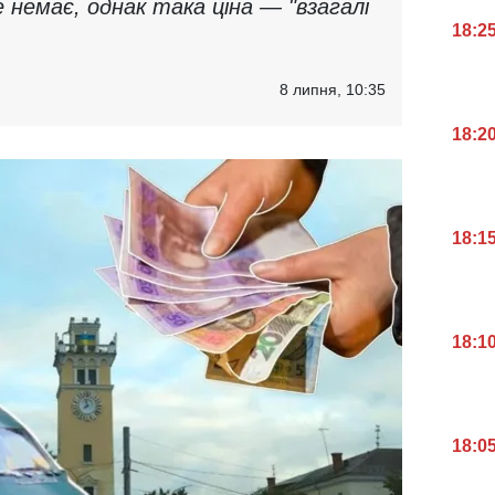
немає, однак така ціна — "взагалі
18:2
8 липня, 10:35
18:2
18:1
18:1
18:0