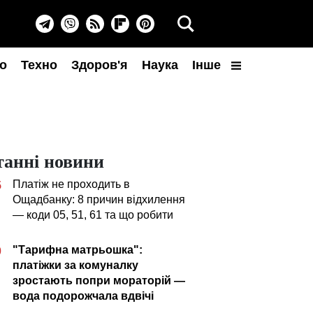
о
Техно
Здоров'я
Наука
Інше
танні новини
Платіж не проходить в
5
Ощадбанку: 8 причин відхилення
— коди 05, 51, 61 та що робити
"Тарифна матрьошка":
0
платіжки за комуналку
зростають попри мораторій —
вода подорожчала вдвічі