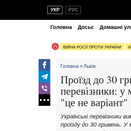
УКР
РУС
Головна
Досьє
Домашні ул
ВІЙНА РОСІЇ ПРОТИ УКРАЇНИ
К
Головна
Львів
Проїзд до 30 г
перевізники: у
"це не варіант"
Українські перевізники 
проїзду до 30 гривень. У 