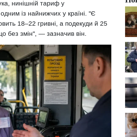
ка, нинішній тариф у
одним із найнижчих у країні. "Є
овить 18–22 гривні, а подекуди й 25
що без змін", — зазначив він.