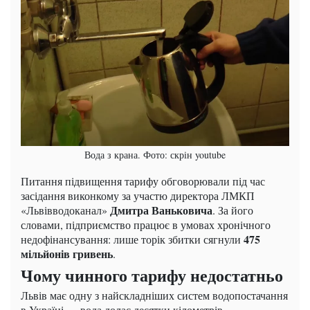
Вода з крана. Фото: скрін youtube
Питання підвищення тарифу обговорювали під час
засідання виконкому за участю директора ЛМКП
Дмитра Ваньковича
«Львівводоканал»
. За його
словами, підприємство працює в умовах хронічного
475
недофінансування: лише торік збитки сягнули
мільйонів гривень
.
Чому чинного тарифу недостатньо
Львів має одну з найскладніших систем водопостачання
в Україні — вода долає десятки кілометрів