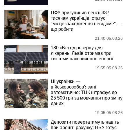
ПФУ призупинив пенсії 337
тисячам українців: статус
"місцезнаходження невідоме" —
що робити
21:40 05.08.26
180 кВт·год резерву для
лікарень: Львів отримав три
системи накопичення енергії
19:55 05.08.26
Ці українки —
військовозобов'язані
автоматично: ТЦК штрафує до
25 500 грн за мовчання про зміну
даних
19:05 05.08.26
Депозити повертатимуть навіть
при арешті рахунку: НБУ готує