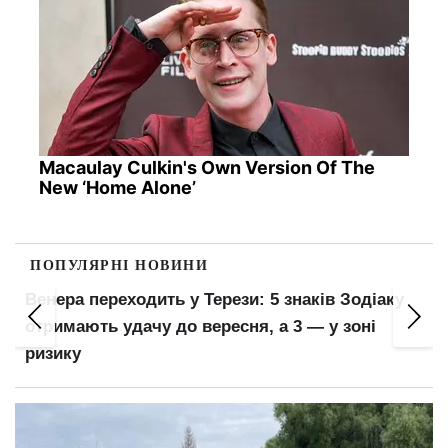
Macaulay Culkin's Own Version Of The
New ‘Home Alone’
ПОПУЛЯРНІ НОВИНИ
Заочники, друга вища, відраховані: хто зі
студентів втрачає відстрочку від мобілізації