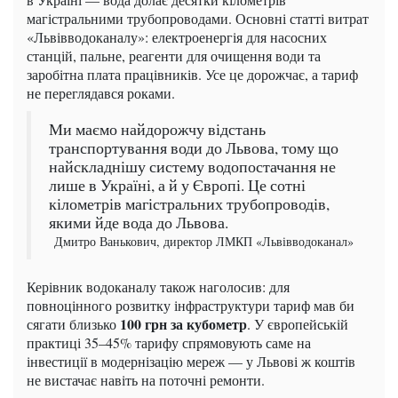
магістральними трубопроводами. Основні статті витрат
«Львівводоканалу»: електроенергія для насосних
станцій, пальне, реагенти для очищення води та
заробітна плата працівників. Усе це дорожчає, а тариф
не переглядався роками.
Ми маємо найдорожчу відстань
транспортування води до Львова, тому що
найскладнішу систему водопостачання не
лише в Україні, а й у Європі. Це сотні
кілометрів магістральних трубопроводів,
якими йде вода до Львова.
Дмитро Ванькович, директор ЛМКП «Львівводоканал»
Керівник водоканалу також наголосив: для
повноцінного розвитку інфраструктури тариф мав би
100 грн за кубометр
сягати близько
. У європейській
практиці 35–45% тарифу спрямовують саме на
інвестиції в модернізацію мереж — у Львові ж коштів
не вистачає навіть на поточні ремонти.