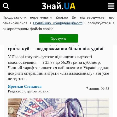
Продовжуючи переглядати Znaj.ua Ви підтверджуєте, що
ВІЙНА РОСІЇ ПРОТИ УКРАЇНИ
КОРОНАВІРУС В УКРАЇНІ І
ознайомилися з
Політикою конфіденційності
і погоджуєтеся з
використанням файлів cookie.
Головна
Львів
ЧИТАТЬ НА РУССКОМ
Зрозумів
Готуйте гаманці: тариф на воду зросте до 56,38
грн за куб — подорожчання більш ніж удвічі
У Львові готують суттєве підвищення вартості
водопостачання — з 25,88 до 56,38 грн за кубометр.
Чинний тариф залишається найнижчим в Україні, однак
покрити операційні витрати «Львівводоканалу» він уже
не здатен.
Ярослав Степанов
7 липня, 09:55
Редактор стрічки новин