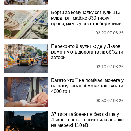
Борги за комуналку сягнули 113
млрд грн: майже 830 тисяч
проваджень у реєстрі боржників
02:20 07.08.26
Перекрито 9 вулиць: де у Львові
ремонтують дороги та як об'їхати
затори
02:10 07.08.26
Багато хто її не помічає: монета у
вашому гаманці може коштувати
4000 грн
00:50 07.08.26
37 тисяч абонентів без світла у
Львові: спека спричинила аварію
на мережі 110 кВ