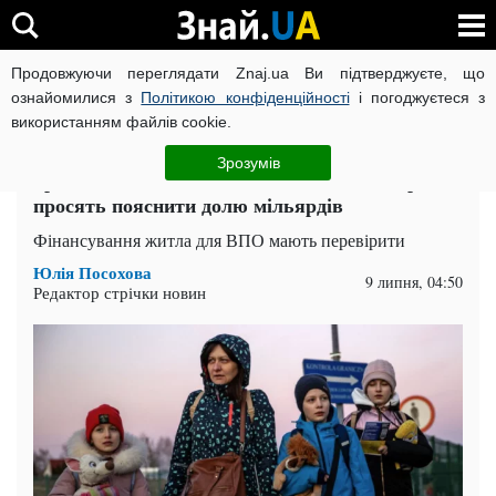
Продовжуючи переглядати Znaj.ua Ви підтверджуєте, що
ВІЙНА РОСІЇ ПРОТИ УКРАЇНИ
КОРОНАВІРУС В УКРАЇНІ І
ознайомилися з
Політикою конфіденційності
і погоджуєтеся з
використанням файлів cookie.
Головна
Львів
ЧИТАТЬ НА РУССКОМ
Зрозумів
Гроші на житло для ВПО закінчилися? Уряд
просять пояснити долю мільярдів
Фінансування житла для ВПО мають перевірити
Юлія Посохова
9 липня, 04:50
Редактор стрічки новин