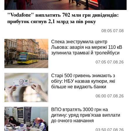
"Vodafone" виплатить 702 млн грн дивідендів:
прибуток сягнув 2,1 млрд за пів року
08:05 07.08
Спека знеструмила центр
Львова: аварія на мережі 110 кВ
зупинила трамваї й тролейбуси
07:05 07.08.26
Старі 500 гривень зникають з
обігу: НБУ назвав купюри, які
більше не видають банки
06:00 07.08.26
ВПО втратять 3000 грн на
дитину: уряд прив'язав виплати
до очного навчання
03:50 07.08.26