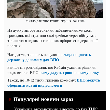
Житло для військових, скрін з YouTube
На думку автора звернення, забезпечення житлом
громадян, які втратили свої домівки через війну, має
залишатися одним із головних пріоритетів державної
політики.
влада скоротить
Нагадаємо, залишать на вулиці:
державну допомогу для ВПО
Раніше ми розповідали, що Кабмін ухвалив рішення
кому дадуть гроші на комуналку
щодо виплат ВПО:
ВПО можуть
Також, по 10-12 тисяч гривень кожному:
оформити новий вид допомоги
Популярні новини зараз
Українців автоматично внесуть до баз ТЦК: