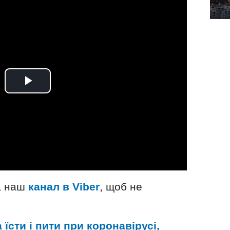
а наш
канал в Viber
, щоб не
їсти і пити при коронавірусі,