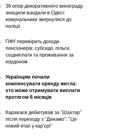
36 опор декоративного винограду
0
знищили вандали в Одесі:
комунальники звернулися до
поліції
ПФУ перевірить доходи
5
пенсіонерів: субсидії, пільги,
соцвиплати та проживання за
кордоном
Українцям почали
0
компенсувати оренду житла:
хто може отримувати виплати
протягом 6 місяців
Караваєв дебютував за "Шахтар"
5
після переходу з "Динамо": "Це
новий етап у кар'єрі"