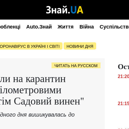
юбленці
Auto.Знай
Життя
Війна
Суспільств
ОРОНАВІРУС В УКРАЇНІ І СВІТІ
НОВИНИ ДНЯ
Ос
ЧИТАТЬ НА РУССКОМ
али на карантин
21:2
кілометровими
тім Садовий винен"
21:1
ідного дня вишикувалась до