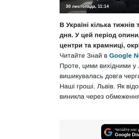
30 листопада, 11:14
В Україні кілька тижнів
дня. У цей період опини
центри та крамниці, окр
Читайте Знай в
Google 
Проте, цими вихідними у 
вишикувалась довга черг
Наші гроші. Львів. Як від
виникла через обмеження 
Читайте нас 
Google Dis