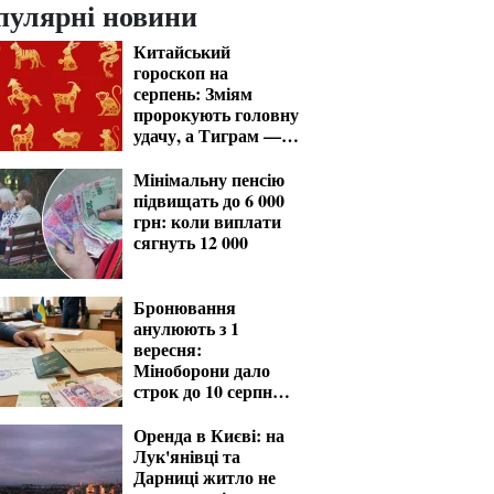
пулярні новини
Китайський
гороскоп на
серпень: Зміям
пророкують головну
удачу, а Тиграм —
місяць випробувань
Мінімальну пенсію
підвищать до 6 000
грн: коли виплати
сягнуть 12 000
Бронювання
анулюють з 1
вересня:
Міноборони дало
строк до 10 серпня
для критичних
підприємств
Оренда в Києві: на
Лук'янівці та
Дарниці житло не