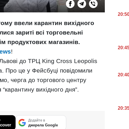
20:5
 тому ввели карантин вихідного
лися зариті всі торговельні
ім продуктових магазинів.
20:4
News
!
Львові до ТРЦ King Cross Leopolis
а. Про це у Фейсбуці повідомили
20:4
омо, черга до торгового центру
“карантину вихідного дня”.
20:3
у
Додайте в
cover
джерела Google