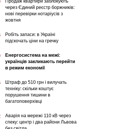
Продаж квартири заблокують
0
через Єдиний реєстр боржників:
нові перевірки нотаріусів з
жовтня
Робіть запаси: в Україні
5
підскочать ціни на гречку
Енергосистема на межі:
0
українців закликають перейти
в режим економії
Штраф до 510 грн і вилучать
5
техніку: скільки коштує
порушення тишини в
багатоповерхівці
Аварія на мережі 110 кВ через
2
спеку: центр і два райони Львова
без світла