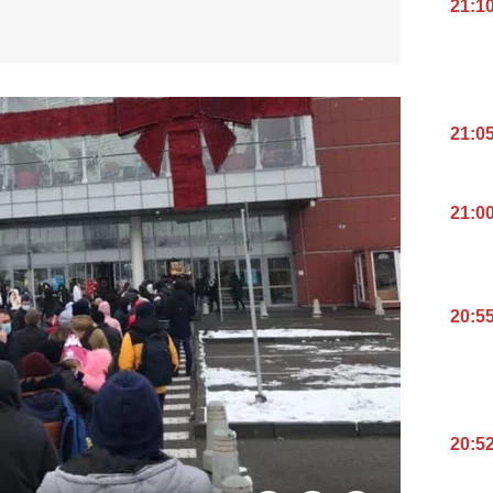
21:1
21:0
21:0
20:5
20:5