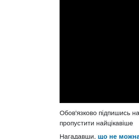
Обов'язково підпишись н
пропустити найцікавіше
Нагадавши,
що не можна 