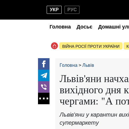
УКР
РУС
Головна
Досьє
Домашні ул
ВІЙНА РОСІЇ ПРОТИ УКРАЇНИ
К
Головна
Львів
Львів'яни начх
вихідного дня 
чергами: "А по
Львів'яни у карантин вих
супермаркету