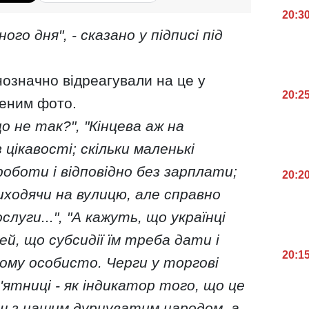
20:3
ого дня", - сказано у підписі під
означно відреагували на це у
20:2
еним фото.
о не так?", "Кінцева аж на
 цікавості; скільки маленькі
роботи і відповідно без зарплати;
20:2
иходячи на вулицю, але справно
луги...", "А кажуть, що українці
ей, що субсидії їм треба дати і
20:1
ому особисто. Черги у торгові
п'ятниці - як індикатор того, що це
иш з нашим дурнуватим народом, а