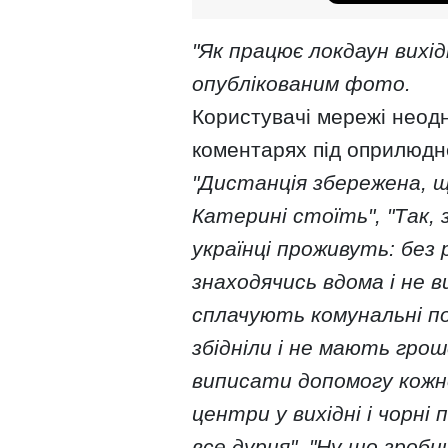
"Як працює локдаун вихідн
опублікованим фото.
Користувачі мережі неодн
коментарях під оприлюдн
"Дистанція збережена, щ
Катерині стоїть", "Так, з
українці проживуть: без 
знаходячись вдома і не в
сплачують комунальні пос
збідніли і не мають грош
виписати допомогу кожн
центри у вихідні і чорні 
все дурня", "Ну що зроб