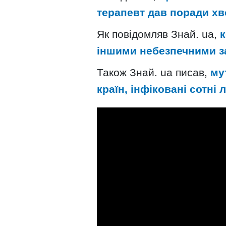
терапевт дав поради хв
Як повідомляв Знай. ua,
к
іншими небезпечними 
Також Знай. ua писав,
му
країн, інфіковані сотні