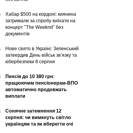
Хабар $500 на кордоні: киянина
0
затримали за спробу виїхати на
концерт "The Weeknd" без
документів
Нове свято в Україні: Зеленський
5
затвердив День військ зв'язку та
кібербезпеки 8 серпня
Пенсія до 10 380 грн:
0
працюючим пенсіонерам-ВПО
автоматично продовжать
виплати
Сонячне затемнення 12
5
серпня: чи вимкнуть світло
українцям та як вберегти очі