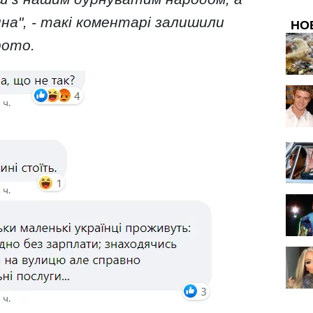
на", - такі коментарі залишили
НО
фото.