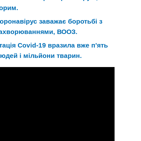
орим.
оронавірус заважає боротьбі з
захворюваннями, ВООЗ.
тація Covid-19 вразила вже п'ять
 людей і мільйони тварин.